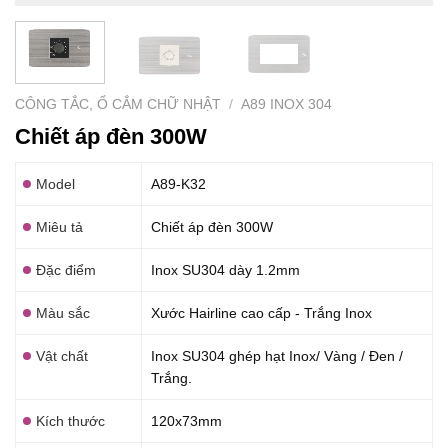
CÔNG TẮC, Ổ CẮM CHỮ NHẬT
/
A89 INOX 304
Chiết áp đèn 300W
Model
A89-K32
Miêu tả
Chiết áp đèn 300W
Đặc điểm
Inox SU304 dày 1.2mm
Màu sắc
Xước Hairline cao cấp - Trắng Inox
Vật chất
Inox SU304 ghép hạt Inox/ Vàng / Đen /
Trắng.
Kích thước
120x73mm