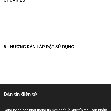
CHUẨN EU
6 – HƯỚNG DẪN LẮP ĐẶT SỬ DỤNG
Bản tin điện tử
Đăng ký để cập nhật thông tin mới nhất về khuyến mãi, sản phẩm