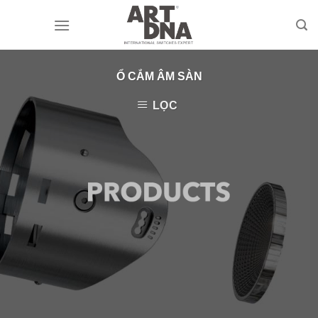
Skip
to
content
Ổ CẮM ÂM SÀN
LỌC