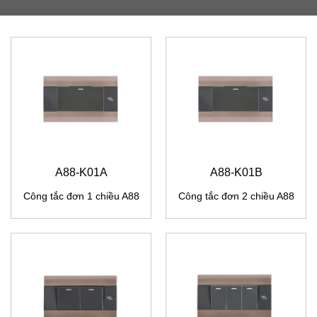
A88-K01A
A88-K01B
Công tắc đơn 1 chiều A88
Công tắc đơn 2 chiều A88