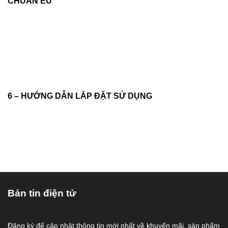
CHUẨN EU
6 – HƯỚNG DẪN LẮP ĐẶT SỬ DỤNG
Bản tin điện tử
Đăng ký để cập nhật thông tin mới nhất về khuyến mãi, sản phẩm