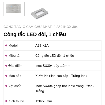
CÔNG TẮC, Ổ CẮM CHỮ NHẬT
/
A89 INOX 304
Công tắc LED đôi, 1 chiều
Model
A89-K2A
Miêu tả
Công tắc LED đôi, 1 chiều
Đặc điểm
Inox SU304 dày 1.2mm
Màu sắc
Xước Hairline cao cấp - Trắng Inox
Vật chất
Inox SU304 ghép hạt Inox/ Vàng / Đen /
Trắng.
Kích thước
120x73mm