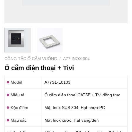
CÔNG TẮC Ổ CẮM VUÔNG
/
A77 INOX 304
Ổ cắm điện thoại + Tivi
Model
A77S1-E0103
Miêu tả
Ổ cắm điện thoại CAT5E + Tivi đồng trục
Đặc điểm
Mặt Inox SUS 304, Hạt nhựa PC
Màu sắc
Mặt Inox xước, Hạt vàng/đen