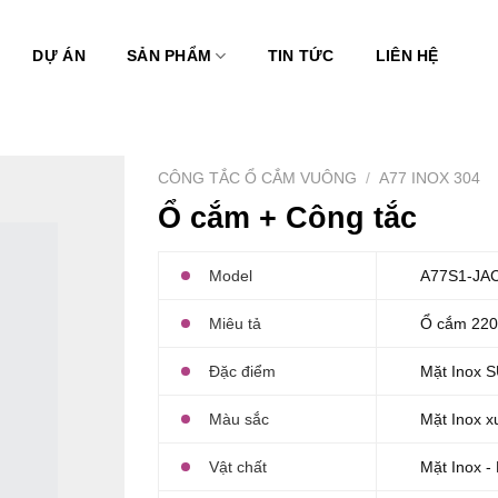
DỰ ÁN
SẢN PHẨM
TIN TỨC
LIÊN HỆ
CÔNG TẮC Ổ CẮM VUÔNG
/
A77 INOX 304
Ổ cắm + Công tắc
Model
A77S1-JA
Miêu tả
Ổ cắm 220
Đặc điểm
Mặt Inox 
Màu sắc
Mặt Inox x
Vật chất
Mặt Inox -