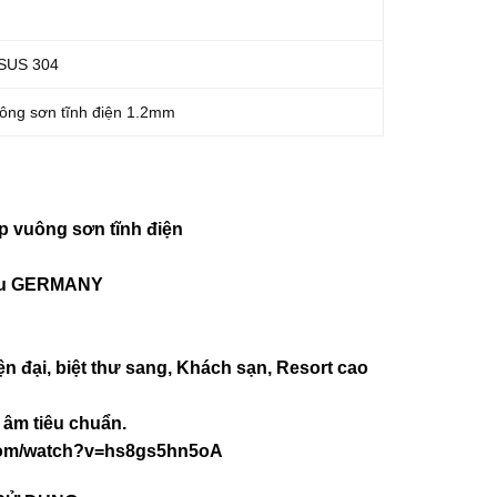
 SUS 304
ông sơn tĩnh điện 1.2mm
ép vuông sơn tĩnh điện
iệu GERMANY
ện đại, biệt thư sang, Khách sạn
, Resort cao
âm tiêu chuẩn.
com/watch?v=hs8gs5hn5oA