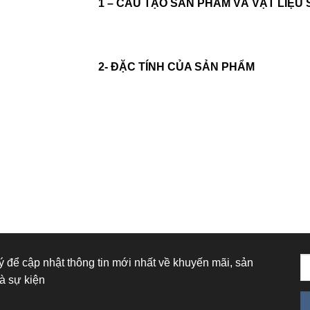
1 – CẤU TẠO SẢN PHẨM VÀ VẬT LIỆU
2- ĐẶC TÍNH CỦA SẢN PHẨM
 để cập nhật thông tin mới nhất về khuyến mãi, sản
à sự kiện