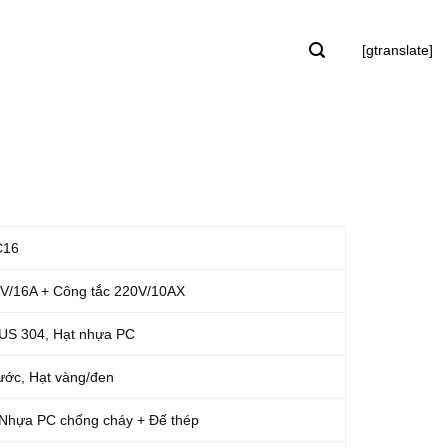
[gtranslate]
C16
V/16A + Công tắc 220V/10AX
SUS 304, Hạt nhựa PC
ước, Hạt vàng/đen
 Nhựa PC chống cháy + Đế thép