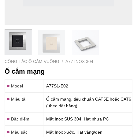
CÔNG TẮC Ổ CẮM VUÔNG
/
A77 INOX 304
Ổ cắm mạng
Model
A77S1-E02
Miêu tả
Ổ cắm mạng, tiêu chuẩn CAT5E hoặc CAT6
( theo đặt hàng)
Đặc điểm
Mặt Inox SUS 304, Hạt nhựa PC
Màu sắc
Mặt Inox xước, Hạt vàng/đen