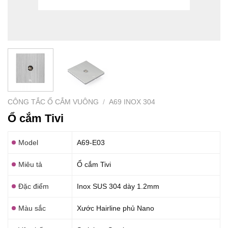
CÔNG TẮC Ổ CẮM VUÔNG
/
A69 INOX 304
Ổ cắm Tivi
Model
A69-E03
Miêu tả
Ổ cắm Tivi
Đặc điểm
Inox SUS 304 dày 1.2mm
Màu sắc
Xước Hairline phủ Nano