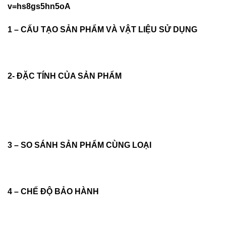
v=hs8gs5hn5oA
1 – CẤU TẠO SẢN PHẨM VÀ VẬT LIỆU SỬ DỤNG
2- ĐẶC TÍNH CỦA SẢN PHẨM
3 – SO SÁNH SẢN PHẨM CÙNG LOẠI
4 – CHẾ ĐỘ BẢO HÀNH