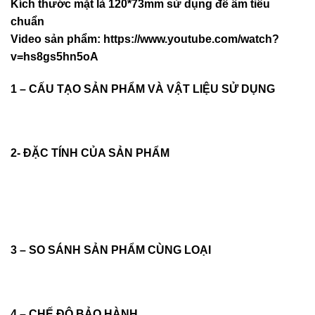
Kích thước mặt là 120*73mm sử dụng đế âm tiêu
chuẩn
Video sản phẩm:
https://www.youtube.com/watch?
v=hs8gs5hn5oA
1 – CẤU TẠO SẢN PHẨM VÀ VẬT LIỆU SỬ DỤNG
2- ĐẶC TÍNH CỦA SẢN PHẨM
3 – SO SÁNH SẢN PHẨM CÙNG LOẠI
4 – CHẾ ĐỘ BẢO HÀNH