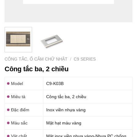
CÔNG TẮC, Ổ CẮM CHỮ NHẬT
/
C9 SERIES
Công tắc ba, 2 chiều
Model
C9-K03B
Miêu tả
Công tắc ba, 2 chiều
Đặc điểm
Inox viền nhựa vàng
Màu sắc
Mặt hạt màu vàng
Vật chất
Mặt inox viền nhựa vàng-Nhựa PC chống