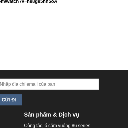
com/watch?v=hs8gs5hn5oA
Sản phẩm & Dịch vụ
Công tắc, ổ cắm vuông 86 series