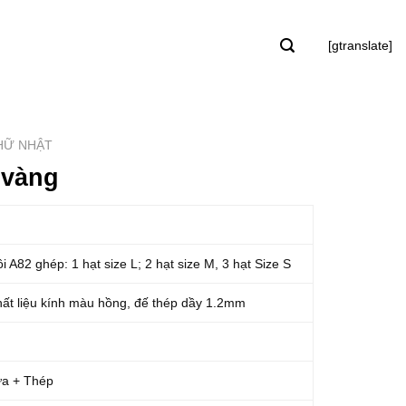
[gtranslate]
HỮ NHẬT
 vàng
i A82 ghép: 1 hạt size L; 2 hạt size M, 3 hạt Size S
hất liệu kính màu hồng, đế thép dầy 1.2mm
ựa + Thép