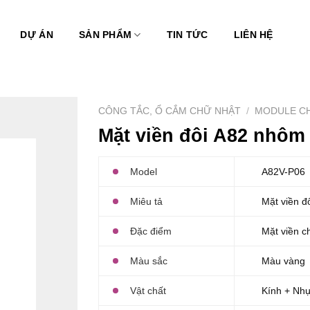
DỰ ÁN
SẢN PHẨM
TIN TỨC
LIÊN HỆ
CÔNG TẮC, Ổ CẮM CHỮ NHẬT
/
MODULE C
Mặt viền đôi A82 nhôm
Model
A82V-P06
Miêu tả
Mặt viền đô
Đặc điểm
Mặt viền c
Màu sắc
Màu vàng
Vật chất
Kính + Nh