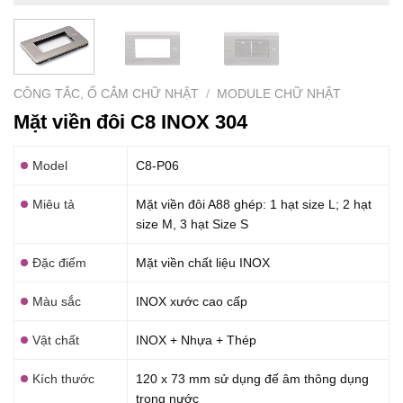
CÔNG TẮC, Ổ CẮM CHỮ NHẬT
/
MODULE CHỮ NHẬT
Mặt viền đôi C8 INOX 304
Model
C8-P06
Miêu tả
Mặt viền đôi A88 ghép: 1 hạt size L; 2 hạt
size M, 3 hạt Size S
Đặc điểm
Mặt viền chất liệu INOX
Màu sắc
INOX xước cao cấp
Vật chất
INOX + Nhựa + Thép
Kích thước
120 x 73 mm sử dụng đế âm thông dụng
trong nước