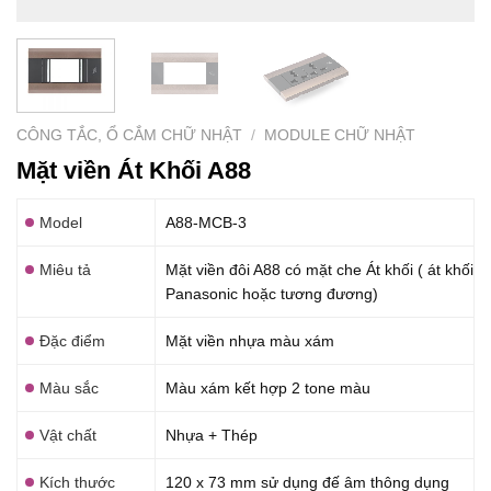
CÔNG TẮC, Ổ CẮM CHỮ NHẬT
/
MODULE CHỮ NHẬT
Mặt viền Át Khối A88
Model
A88-MCB-3
Miêu tả
Mặt viền đôi A88 có mặt che Át khối ( át khối
Panasonic hoặc tương đương)
Đặc điểm
Mặt viền nhựa màu xám
Màu sắc
Màu xám kết hợp 2 tone màu
Vật chất
Nhựa + Thép
Kích thước
120 x 73 mm sử dụng đế âm thông dụng