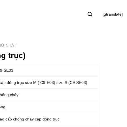
[gtranslate]
HỮ NHẬT
ng trục)
C9-SE03
 cáp đồng trục size M ( C9-E03) size S (C9-SE03)
hống cháy
àng
o cấp chống cháy cáp đồng trục