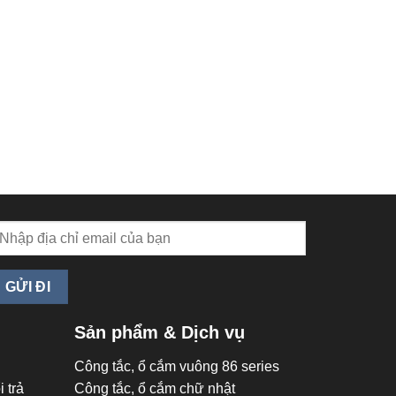
Sản phẩm & Dịch vụ
Công tắc, ổ cắm vuông 86 series
 trả
Công tắc, ổ cắm chữ nhật