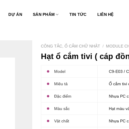
DỰ ÁN
SẢN PHẨM
TIN TỨC
LIÊN HỆ
CÔNG TẮC, Ổ CẮM CHỮ NHẬT
/
MODULE C
Hạt ổ cắm tivi ( cáp đồ
Model
C9-E03 / 
Miêu tả
Ổ cắm tivi
Đặc điểm
Nhựa PC c
Màu sắc
Hạt màu v
Vật chất
Nhựa PC ca