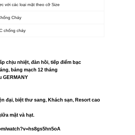
c với các loại mặt theo cỡ Size
Chống Cháy
C chống cháy
p chịu nhiệt, đàn hồi, tiếp điểm bạc
tháng, bảng mạch 12 tháng
iệu GERMANY
ện đại, biệt thư sang, Khách sạn
, Resort cao
iữa mặt và hạt.
com/watch?v=hs8gs5hn5oA