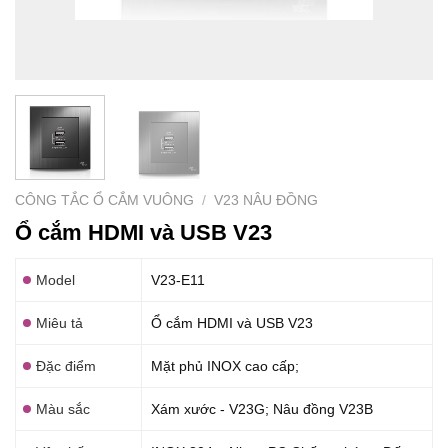
CÔNG TẮC Ổ CẮM VUÔNG
/
V23 NÂU ĐỒNG
Ổ cắm HDMI và USB V23
Model
V23-E11
Miêu tả
Ổ cắm HDMI và USB V23
Đặc điểm
Mặt phủ INOX cao cấp;
Màu sắc
Xám xước - V23G; Nâu đồng V23B