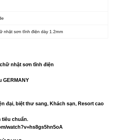
m
de
ữ nhật sơn tĩnh điện dày 1.2mm
chữ nhật sơn tĩnh điện
iệu GERMANY
ện đại, biệt thư sang, Khách sạn
, Resort cao
tiêu chuẩn.
com/watch?v=hs8gs5hn5oA