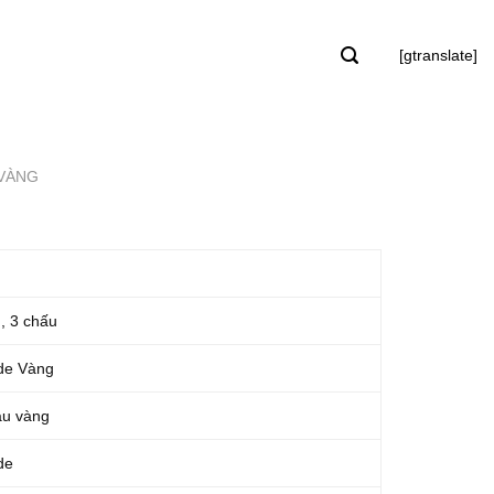
[gtranslate]
VÀNG
, 3 chấu
de Vàng
àu vàng
de