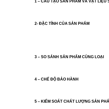
1 – CẤU TẠO SẢN PHẨM VÀ VẬT LIỆU
2- ĐẶC TÍNH CỦA SẢN PHẨM
3 – SO SÁNH SẢN PHẨM CÙNG LOẠI
4 – CHẾ ĐỘ BẢO HÀNH
5 – KIỂM SOÁT CHẤT LƯỢNG SẢN PH