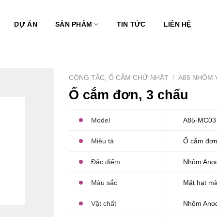
DỰ ÁN
SẢN PHẨM
TIN TỨC
LIÊN HỆ
CÔNG TẮC, Ổ CẮM CHỮ NHẬT
/
A85 NHÔM 
Ổ cắm đơn, 3 chấu
Model
A85-MC03
Miêu tả
Ổ cắm đơn
Đặc điểm
Nhôm Ano
Màu sắc
Mặt hạt m
Vật chất
Nhôm Ano