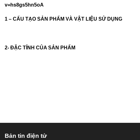
v=hs8gs5hn5oA
1 – CẤU TẠO SẢN PHẨM VÀ VẬT LIỆU SỬ DỤNG
2- ĐẶC TÍNH CỦA SẢN PHẨM
Bản tin điện tử