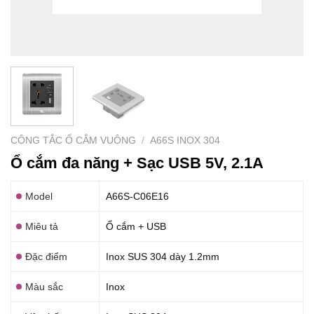
CÔNG TẮC Ổ CẮM VUÔNG
/
A66S INOX 304
Ổ cắm đa năng + Sạc USB 5V, 2.1A
Model
A66S-C06E16
Miêu tả
Ổ cắm + USB
Đặc điểm
Inox SUS 304 dày 1.2mm
Màu sắc
Inox