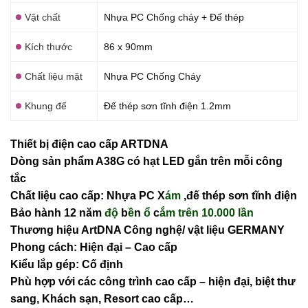
Vật chất
Nhựa PC Chống cháy + Đế thép
Kích thước
86 x 90mm
Chất liệu mặt
Nhựa PC Chống Cháy
Khung đế
Đế thép sơn tĩnh điện 1.2mm
Thiết bị điện cao cấp ARTDNA
Dòng sản phẩm A38G có hạt LED gắn trên mỗi công
tắc
Chất liệu cao cấp: Nhựa PC X
ám
,đế thép sơn tĩnh điện
Bảo hành 12 năm
độ
b
ề
n
ổ
c
ắm trên 10.000 lần
Thương hiệu ArtDNA Công nghệ/ vật liệu GERMANY
Phong cách: Hiện đại – Cao cấp
Kiểu lắp gép: Cố định
Phù hợp với các công trình cao cấp – hiện đại, biệt thư
sang, Khách sạn
, Resort cao cấp…