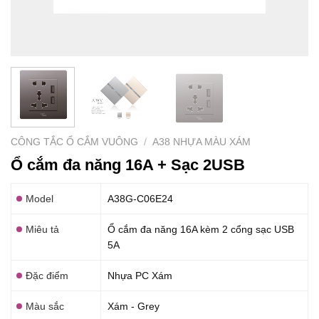
CÔNG TẮC Ổ CẮM VUÔNG
/
A38 NHỰA MÀU XÁM
Ổ cắm đa năng 16A + Sạc 2USB
Model
A38G-C06E24
Miêu tả
Ổ cắm đa năng 16A kèm 2 cổng sạc USB
5A
Đặc điểm
Nhựa PC Xám
Màu sắc
Xám - Grey