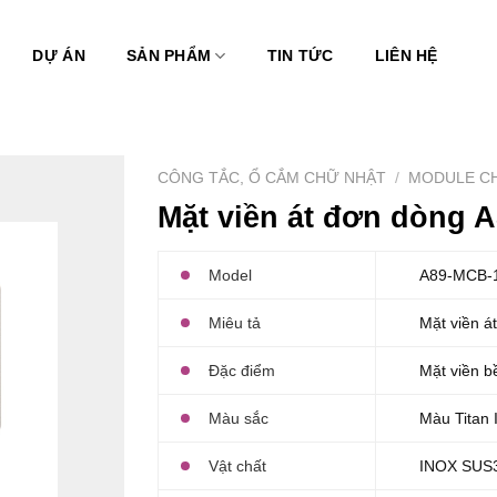
DỰ ÁN
SẢN PHẨM
TIN TỨC
LIÊN HỆ
CÔNG TẮC, Ổ CẮM CHỮ NHẬT
/
MODULE C
Mặt viền át đơn dòng 
Model
A89-MCB-
Miêu tả
Mặt viền á
Đặc điểm
Mặt viền 
Màu sắc
Màu Titan
Vật chất
INOX SUS3