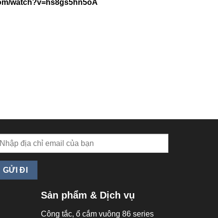
com/watch?v=hs8gs5hn5oA
Sản phẩm & Dịch vụ
Công tắc, ổ cắm vuông 86 series