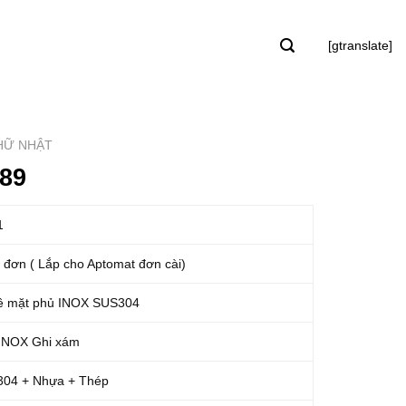
[gtranslate]
HỮ NHẬT
A89
1
t đơn ( Lắp cho Aptomat đơn cài)
bề mặt phủ INOX SUS304
 INOX Ghi xám
04 + Nhựa + Thép