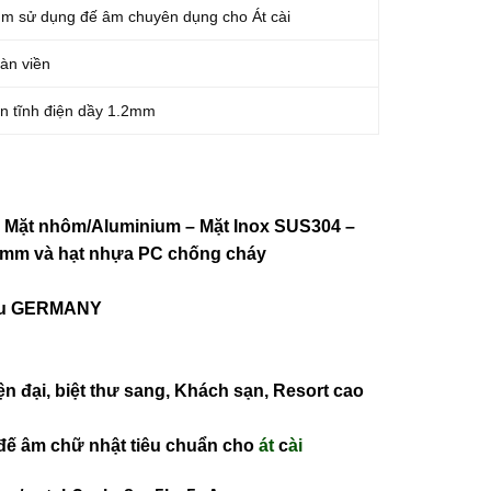
m sử dụng đế âm chuyên dụng cho Át cài
ràn viền
n tĩnh điện dầy 1.2mm
 – Mặt nhôm/Aluminium – Mặt Inox SUS304 –
2mm và
hạt nhựa PC chống cháy
iệu GERMANY
ện đại, biệt thư sang, Khách sạn
, Resort cao
đế âm chữ nhật tiêu chuẩn cho
át
c
ài