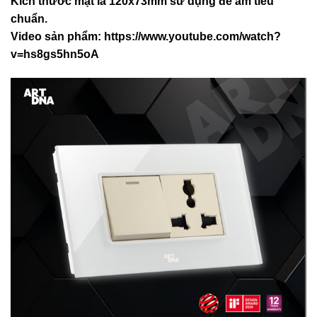
Kích thước mặt là 120x73mm sử dụng đế âm tiêu
chuẩn.
Video sản phẩm:
https://www.youtube.com/watch?
v=hs8gs5hn5oA