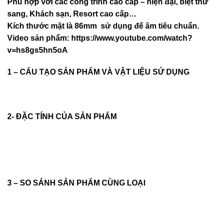
Phù hợp với các công trình cao cấp – hiện đại, biệt thư
sang, Khách sạn
, Resort cao cấp…
Kích thước mặt là 86mm sử dụng đế âm tiêu chuẩn.
Video sản phẩm:
https://www.youtube.com/watch?
v=hs8gs5hn5oA
1 – CẤU TẠO SẢN PHẨM VÀ VẬT LIỆU SỬ DỤNG
2- ĐẶC TÍNH CỦA SẢN PHẨM
3 – SO SÁNH SẢN PHẨM CÙNG LOẠI