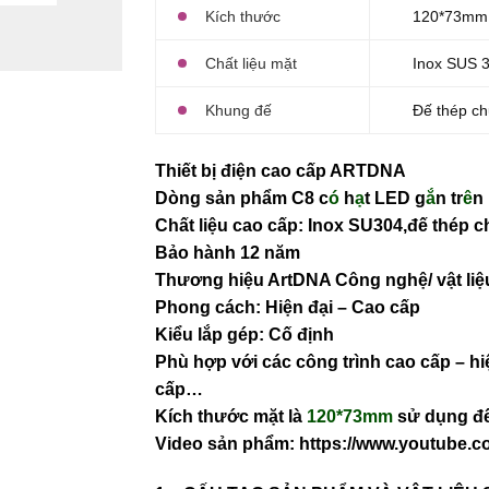
Kích thước
120*73mm
Chất liệu mặt
Inox SUS 
Khung đế
Đế thép ch
Thiết bị điện cao cấp ARTDNA
Dòng sản phẩm C8 c
ó
h
ạ
t LED g
ắ
n tr
ê
n
Chất liệu cao cấp: Inox SU304,đế thép c
Bảo hành 12 năm
Thương hiệu ArtDNA Công nghệ/ vật l
Phong cách: Hiện đại – Cao cấp
Kiểu lắp gép: Cố định
Phù hợp với các công trình cao cấp – hi
cấp…
Kích thước mặt là
120*73mm
sử dụng đế
Video sản phẩm:
https://www.youtube.