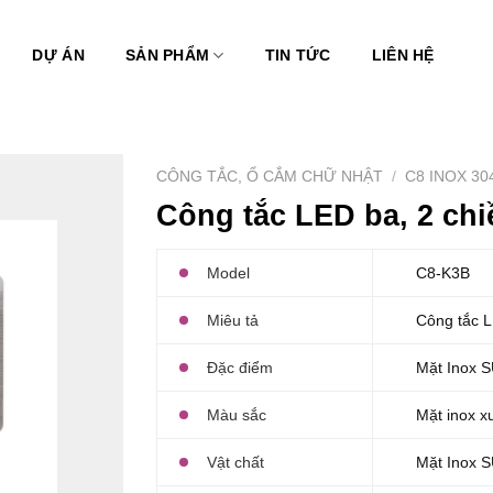
DỰ ÁN
SẢN PHẨM
TIN TỨC
LIÊN HỆ
CÔNG TẮC, Ổ CẮM CHỮ NHẬT
/
C8 INOX 30
Công tắc LED ba, 2 chi
Model
C8-K3B
Miêu tả
Công tắc L
Đặc điểm
Mặt Inox S
Màu sắc
Mặt inox x
Vật chất
Mặt Inox 