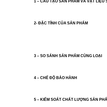
1 – CẤU TẠO SẢN PHẨM VÀ VẬT LIỆU
2- ĐẶC TÍNH CỦA SẢN PHẨM
3 – SO SÁNH SẢN PHẨM CÙNG LOẠI
4 – CHẾ ĐỘ BẢO HÀNH
5 – KIỂM SOÁT CHẤT LƯỢNG SẢN PH