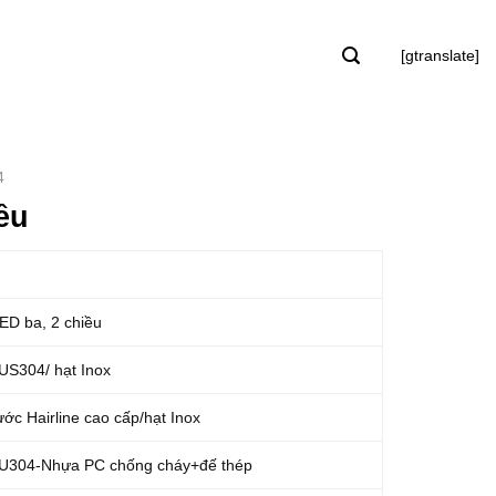
[gtranslate]
4
ều
ED ba, 2 chiều
US304/ hạt Inox
ước Hairline cao cấp/hạt Inox
SU304-Nhựa PC chống cháy+đế thép