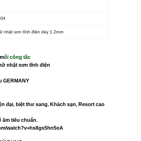
304
ữ nhật sơn tĩnh điện dày 1.2mm
 m
ỗi công tắc
hữ nhật sơn tĩnh điện
iệu GERMANY
ện đại, biệt thư sang, Khách sạn
, Resort cao
 âm tiêu chuẩn.
com/watch?v=hs8gs5hn5oA