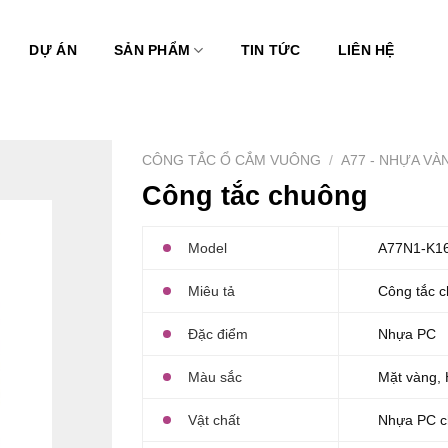
DỰ ÁN
SẢN PHẨM
TIN TỨC
LIÊN HỆ
CÔNG TẮC Ổ CẮM VUÔNG
/
A77 - NHỰA VÀ
Công tắc chuông
Model
A77N1-K1
Miêu tả
Công tắc c
Đặc điểm
Nhựa PC
Màu sắc
Mặt vàng, 
Vật chất
Nhựa PC c