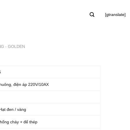
[gtranslate]
NG - GOLDEN
6
huông, điện áp 220V/10AX
Hạt đen / vàng
hống cháy + đế thép