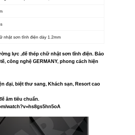
mm
ss
ữ nhật sơn tĩnh điện dày 1.2mm
ờng lực ,đế thép chữ nhật sơn tĩnh điện. Bảo
c tế, công nghệ GERMANY, phong cách hiện
ện đại, biệt thư sang, Khách sạn
, Resort cao
đế âm tiêu chuẩn.
com/watch?v=hs8gs5hn5oA