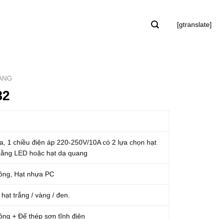
[gtranslate]
VÀNG
82
a, 1 chiều điện áp 220-250V/10A có 2 lựa chọn hạt
bằng LED hoặc hạt dạ quang
ồng, Hạt nhựa PC
hạt trắng / vàng / đen.
ồng + Đế thép sơn tĩnh điện