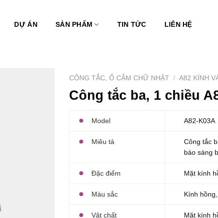
DỰ ÁN
SẢN PHẨM
TIN TỨC
LIÊN HỆ
CÔNG TẮC, Ổ CẮM CHỮ NHẬT
/
A82 KÍNH 
Công tắc ba, 1 chiều A
Model
A82-K03A
Miêu tả
Công tắc b
báo sáng 
Đặc điểm
Mặt kính h
Màu sắc
Kính hồng, 
Vật chất
Mặt kính h