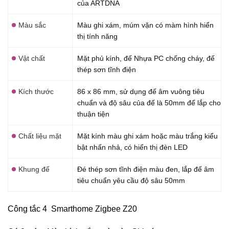
của ARTDNA
Màu sắc
Màu ghi xám, múm vặn có màm hình hiển
thị tính năng
Vật chất
Mặt phủ kính, đế Nhựa PC chống cháy, đế
thép sơn tĩnh điện
Kích thước
86 x 86 mm, sử dụng đế âm vuông tiêu
chuẩn và độ sâu của đế là 50mm để lắp cho
thuận tiện
Chất liệu mặt
Mặt kính màu ghi xám hoặc màu trắng kiểu
bật nhấn nhả, có hiển thị đèn LED
Khung đế
Đé thép sơn tĩnh điện màu đen, lắp đế âm
tiêu chuẩn yêu cầu độ sâu 50mm
Công tắc 4 Smarthome Zigbee Z20