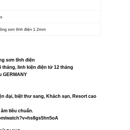
ss
ông sơn tĩnh điện 1.2mm
ng sơn tĩnh điện
 tháng, linh kiện điện tử 12 tháng
iệu GERMANY
ện đại, biệt thư sang, Khách sạn
, Resort cao
âm tiêu chuẩn.
com/watch?v=hs8gs5hn5oA