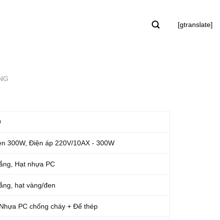
[gtranslate]
ẮNG
9
đèn 300W, Điện áp 220V/10AX - 300W
rắng, Hạt nhựa PC
rắng, hạt vàng/đen
 Nhựa PC chống cháy + Đế thép