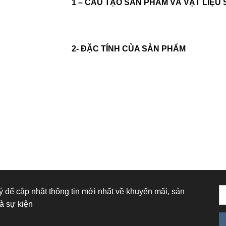
1 – CẤU TẠO SẢN PHẨM VÀ VẬT LIỆU
2- ĐẶC TÍNH CỦA SẢN PHẨM
 để cập nhật thông tin mới nhất về khuyến mãi, sản
à sự kiện