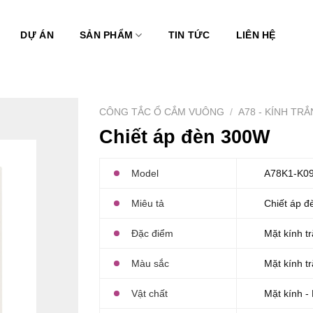
DỰ ÁN
SẢN PHẨM
TIN TỨC
LIÊN HỆ
CÔNG TẮC Ổ CẮM VUÔNG
/
A78 - KÍNH TR
Chiết áp đèn 300W
Model
A78K1-K0
Miêu tả
Chiết áp 
Đặc điểm
Mặt kính t
Màu sắc
Mặt kính t
Vật chất
Mặt kính -