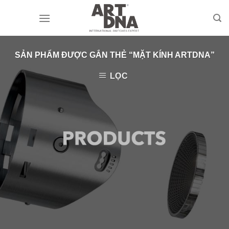
Skip
to
content
SẢN PHẨM ĐƯỢC GẮN THẺ “MẶT KÍNH ARTDNA”
LỌC